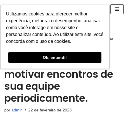
Utilizamos cookies para oferecer melhor
Pular
experiência, melhorar o desempenho, analisar
para
como você interage em nosso site e
o
personalizar conteúdo. Ao utilizar este site, você
conteúdo
Início
»
Blog
»
3 razões para você motivar encontros de sua
concorda com o uso de cookies.
equipe periodicamente.
Ok, entendi!
3 razões para você
motivar encontros de
sua equipe
periodicamente.
por
admin
22 de fevereiro de 2023