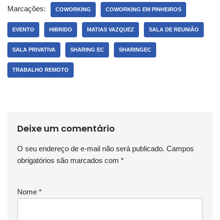
Marcações:
COWORKING
COWORKING EM PINHEIROS
EVENTO
HIBRIDO
MATIAS VAZQUEZ
SALA DE REUNIÃO
SALA PRIVATIVA
SHARING EC
SHARINGEC
TRABALHO REMOTO
Deixe um comentário
O seu endereço de e-mail não será publicado.
Campos
obrigatórios são marcados com
*
Nome
*