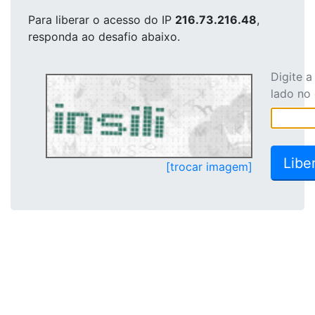
Para liberar o acesso
do IP
216.73.216.48
,
responda ao desafio abaixo.
Digite 
lado no
[trocar imagem]